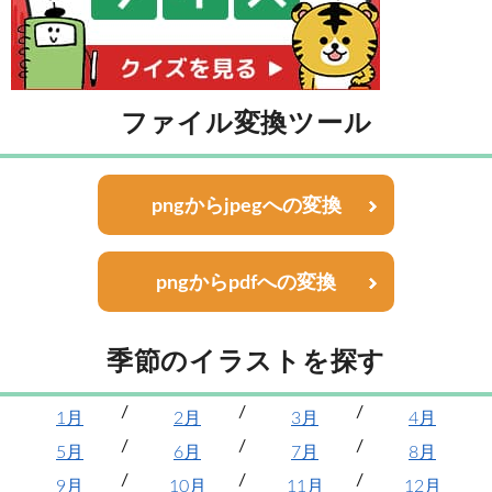
ファイル変換ツール
pngからjpegへの変換
pngからpdfへの変換
季節のイラストを探す
1月
2月
3月
4月
5月
6月
7月
8月
9月
10月
11月
12月