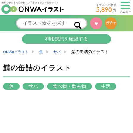
無料で使えるゆるかわいい手書きイラスト素材サイト
イラストの枚数
5,890
点
メニュー
♥
ガチャ
利用規約を確認する
鯖の缶詰のイラスト
ONWAイラスト
魚
サバ
鯖の缶詰のイラスト
魚
サバ
食べ物・飲み物
生活