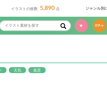
5,890
ジャンル別
イラストの枚数
点
♥
ガチャ
ジ
天気
風景