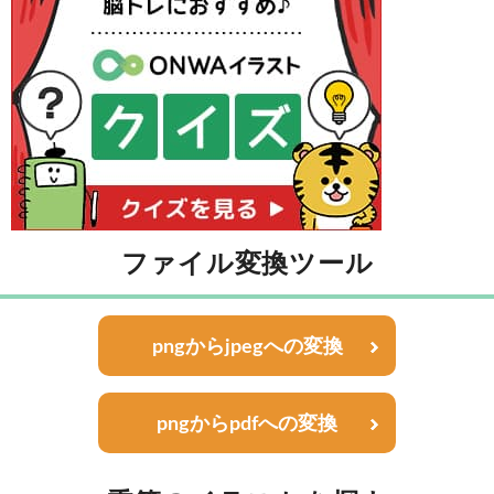
ファイル変換ツール
pngからjpegへの変換
pngからpdfへの変換