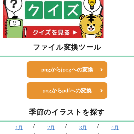
ファイル変換ツール
pngからjpegへの変換
pngからpdfへの変換
季節のイラストを探す
1月
2月
3月
4月