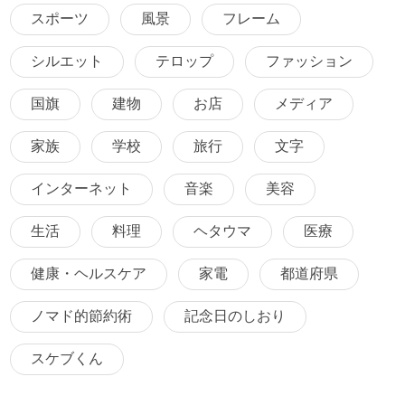
スポーツ
風景
フレーム
シルエット
テロップ
ファッション
国旗
建物
お店
メディア
家族
学校
旅行
文字
インターネット
音楽
美容
生活
料理
ヘタウマ
医療
健康・ヘルスケア
家電
都道府県
ノマド的節約術
記念日のしおり
スケブくん