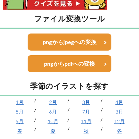
ファイル変換ツール
pngからjpegへの変換
pngからpdfへの変換
季節のイラストを探す
1月
2月
3月
4月
5月
6月
7月
8月
9月
10月
11月
12月
春
夏
秋
冬