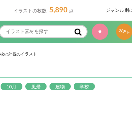
5,890
ジャンル別
イラストの枚数
点
♥
ガチャ
校の外観のイラスト
10月
風景
建物
学校