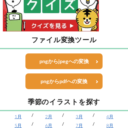
ファイル変換ツール
pngからjpegへの変換
pngからpdfへの変換
季節のイラストを探す
1月
2月
3月
4月
5月
6月
7月
8月