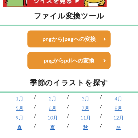
ファイル変換ツール
pngからjpegへの変換
pngからpdfへの変換
季節のイラストを探す
1月
2月
3月
4月
5月
6月
7月
8月
9月
10月
11月
12月
春
夏
秋
冬