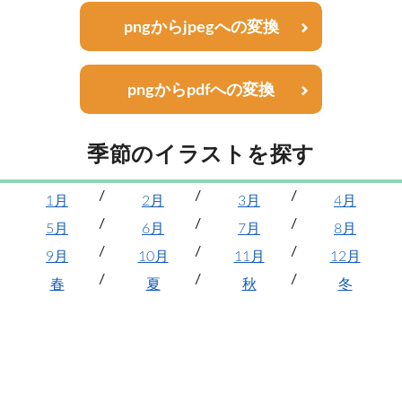
pngからjpegへの変換
pngからpdfへの変換
季節のイラストを探す
1月
2月
3月
4月
5月
6月
7月
8月
9月
10月
11月
12月
春
夏
秋
冬