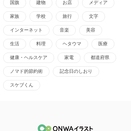
国旗
建物
お店
メディア
家族
学校
旅行
文字
インターネット
音楽
美容
生活
料理
ヘタウマ
医療
健康・ヘルスケア
家電
都道府県
ノマド的節約術
記念日のしおり
スケブくん