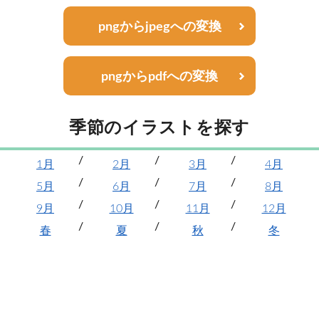
pngからjpegへの変換
pngからpdfへの変換
季節のイラストを探す
1月
2月
3月
4月
5月
6月
7月
8月
9月
10月
11月
12月
春
夏
秋
冬