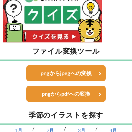
ファイル変換ツール
pngからjpegへの変換
pngからpdfへの変換
季節のイラストを探す
1月
2月
3月
4月