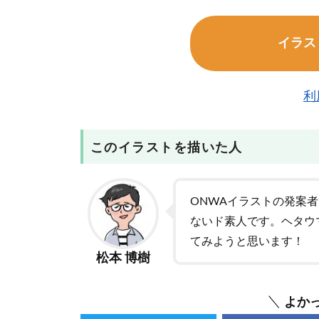
イラス
利
このイラストを描いた人
ONWAイラストの発案
ないド素人です。ヘタウ
てみようと思います！
松本 博樹
よか