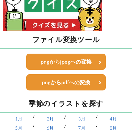
ファイル変換ツール
pngからjpegへの変換
pngからpdfへの変換
季節のイラストを探す
1月
2月
3月
4月
5月
6月
7月
8月