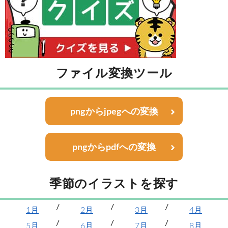
ファイル変換ツール
pngからjpegへの変換
pngからpdfへの変換
季節のイラストを探す
1月
2月
3月
4月
5月
6月
7月
8月