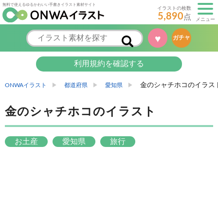
無料で使えるゆるかわいい手書きイラスト素材サイト
イラストの枚数
5,890
点
メニュー
♥
ガチャ
利用規約を確認する
金のシャチホコのイラス
ONWAイラスト
都道府県
愛知県
金のシャチホコのイラスト
お土産
愛知県
旅行