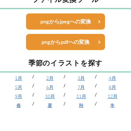
pngからjpegへの変換
pngからpdfへの変換
季節のイラストを探す
1月
2月
3月
4月
5月
6月
7月
8月
9月
10月
11月
12月
春
夏
秋
冬