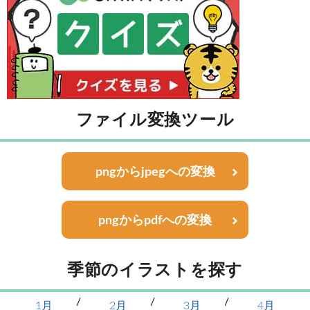
ファイル変換ツール
pngからjpegへの変換
pngからpdfへの変換
季節のイラストを探す
1月
2月
3月
4月