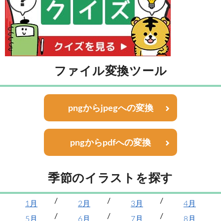
ファイル変換ツール
pngからjpegへの変換
pngからpdfへの変換
季節のイラストを探す
1月
2月
3月
4月
5月
6月
7月
8月