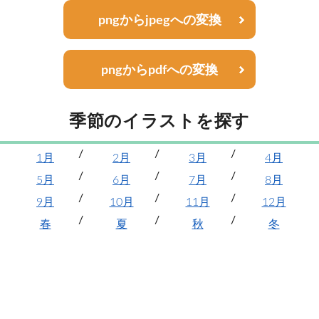
pngからjpegへの変換
pngからpdfへの変換
季節のイラストを探す
1月
2月
3月
4月
5月
6月
7月
8月
9月
10月
11月
12月
春
夏
秋
冬