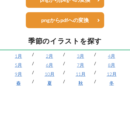
pngからjpegへの変換
pngからpdfへの変換
季節のイラストを探す
1月
2月
3月
4月
5月
6月
7月
8月
9月
10月
11月
12月
春
夏
秋
冬