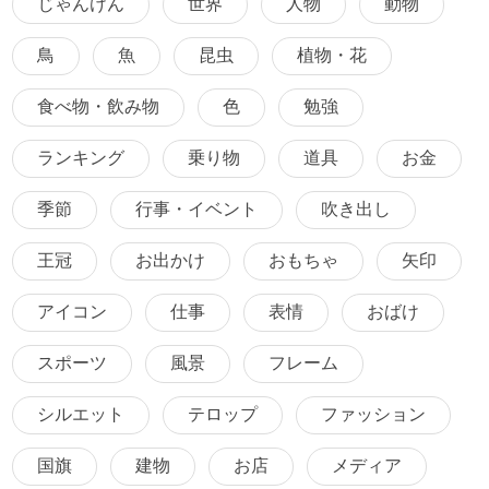
じゃんけん
世界
人物
動物
鳥
魚
昆虫
植物・花
食べ物・飲み物
色
勉強
ランキング
乗り物
道具
お金
季節
行事・イベント
吹き出し
王冠
お出かけ
おもちゃ
矢印
アイコン
仕事
表情
おばけ
スポーツ
風景
フレーム
シルエット
テロップ
ファッション
国旗
建物
お店
メディア