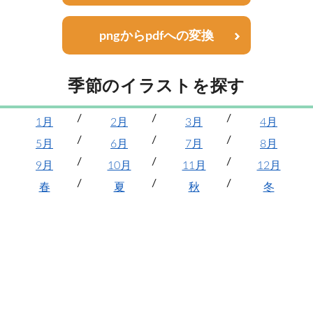
pngからpdfへの変換
季節のイラストを探す
1月
2月
3月
4月
5月
6月
7月
8月
9月
10月
11月
12月
春
夏
秋
冬