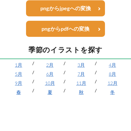
pngからjpegへの変換
pngからpdfへの変換
季節のイラストを探す
1月
2月
3月
4月
5月
6月
7月
8月
9月
10月
11月
12月
春
夏
秋
冬