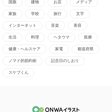
国旗
建物
お店
メディア
家族
学校
旅行
文字
インターネット
音楽
美容
生活
料理
ヘタウマ
医療
健康・ヘルスケア
家電
都道府県
ノマド的節約術
記念日のしおり
スケブくん