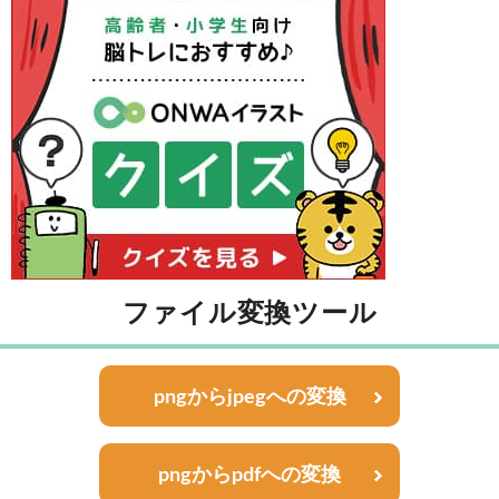
ファイル変換ツール
pngからjpegへの変換
pngからpdfへの変換