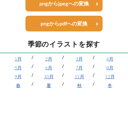
pngからjpegへの変換
pngからpdfへの変換
季節のイラストを探す
1月
2月
3月
4月
5月
6月
7月
8月
9月
10月
11月
12月
春
夏
秋
冬