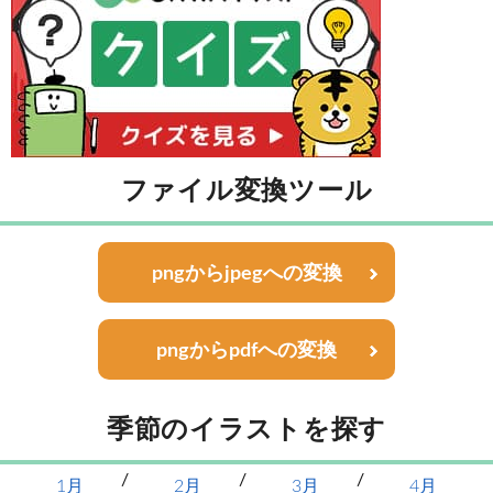
ファイル変換ツール
pngからjpegへの変換
pngからpdfへの変換
季節のイラストを探す
1月
2月
3月
4月