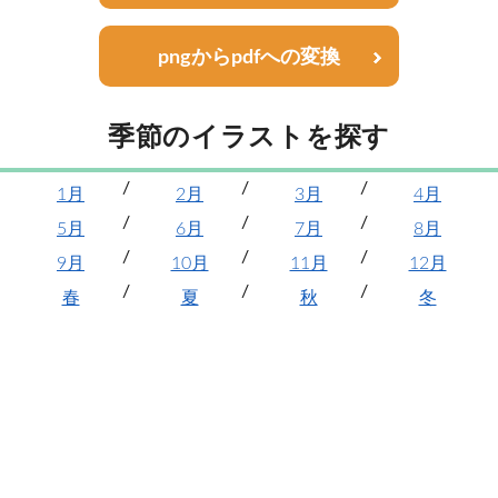
pngからpdfへの変換
季節のイラストを探す
1月
2月
3月
4月
5月
6月
7月
8月
9月
10月
11月
12月
春
夏
秋
冬