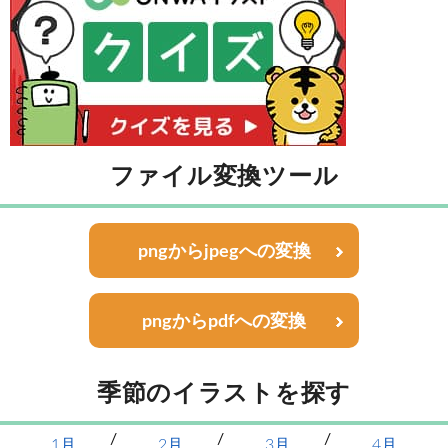
ファイル変換ツール
pngからjpegへの変換
pngからpdfへの変換
季節のイラストを探す
1月
2月
3月
4月