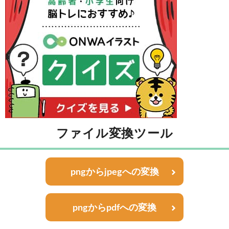
ファイル変換ツール
pngからjpegへの変換
pngからpdfへの変換