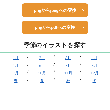
pngからjpegへの変換
pngからpdfへの変換
季節のイラストを探す
1月
2月
3月
4月
5月
6月
7月
8月
9月
10月
11月
12月
春
夏
秋
冬