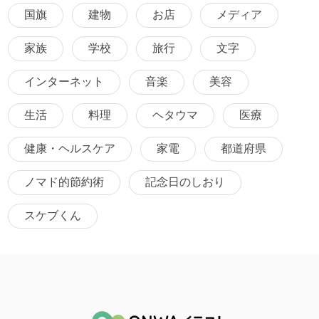
国旗
建物
お店
メディア
家族
学校
旅行
文字
インターネット
音楽
美容
生活
料理
ヘタウマ
医療
健康・ヘルスケア
家電
都道府県
ノマド的節約術
記念日のしおり
スケブくん