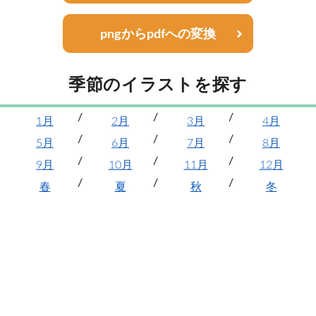
pngからpdfへの変換
季節のイラストを探す
1月
2月
3月
4月
5月
6月
7月
8月
9月
10月
11月
12月
春
夏
秋
冬