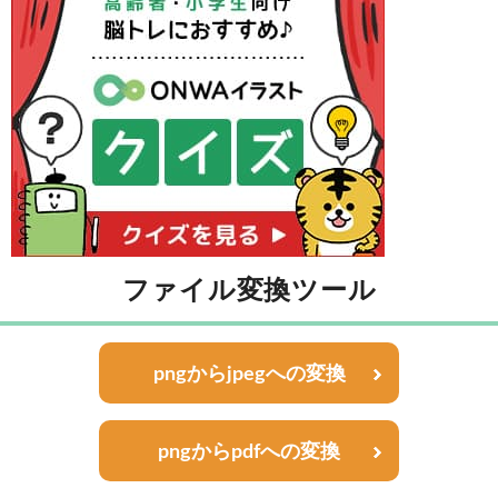
ファイル変換ツール
pngからjpegへの変換
pngからpdfへの変換