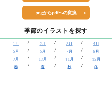
pngからpdfへの変換
季節のイラストを探す
1月
2月
3月
4月
5月
6月
7月
8月
9月
10月
11月
12月
春
夏
秋
冬