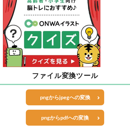
ファイル変換ツール
pngからjpegへの変換
pngからpdfへの変換