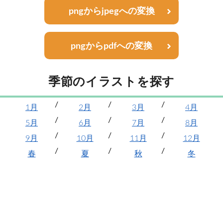
pngからjpegへの変換
pngからpdfへの変換
季節のイラストを探す
1月
2月
3月
4月
5月
6月
7月
8月
9月
10月
11月
12月
春
夏
秋
冬