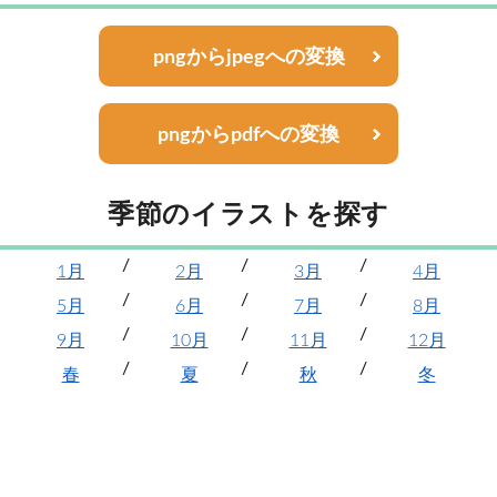
pngからjpegへの変換
pngからpdfへの変換
季節のイラストを探す
1月
2月
3月
4月
5月
6月
7月
8月
9月
10月
11月
12月
春
夏
秋
冬