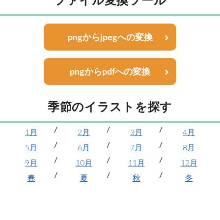
ファイル変換ツール
pngからjpegへの変換
pngからpdfへの変換
季節のイラストを探す
1月
2月
3月
4月
5月
6月
7月
8月
9月
10月
11月
12月
春
夏
秋
冬