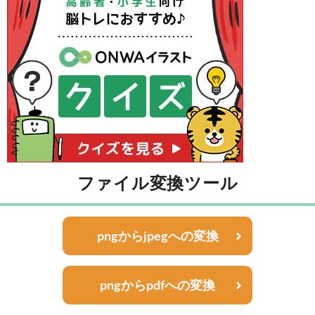
ファイル変換ツール
pngからjpegへの変換
pngからpdfへの変換