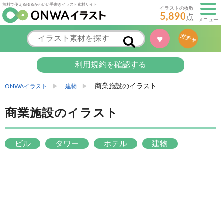
無料で使えるゆるかわいい手書きイラスト素材サイト
イラストの枚数
5,890
点
メニュー
ガチャ
♥
利用規約を確認する
商業施設のイラスト
ONWAイラスト
建物
商業施設のイラスト
ビル
タワー
ホテル
建物