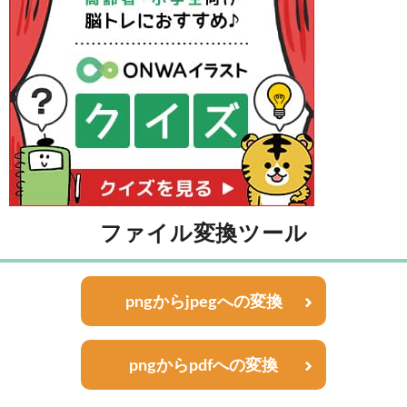
ファイル変換ツール
pngからjpegへの変換
pngからpdfへの変換