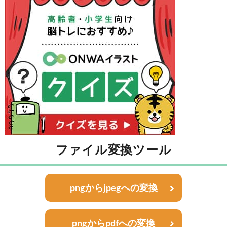
ファイル変換ツール
pngからjpegへの変換
pngからpdfへの変換