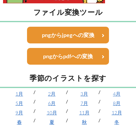
ファイル変換ツール
pngからjpegへの変換
pngからpdfへの変換
季節のイラストを探す
1月
2月
3月
4月
5月
6月
7月
8月
9月
10月
11月
12月
春
夏
秋
冬