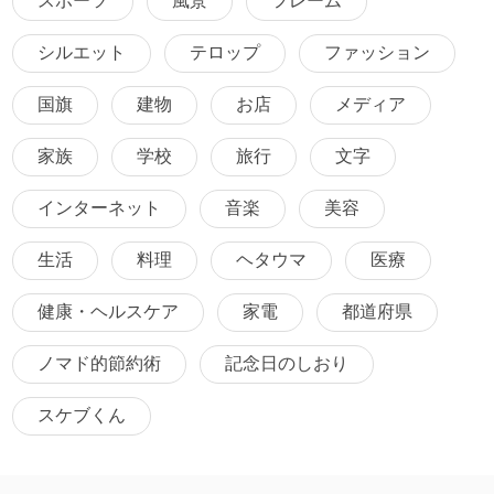
スポーツ
風景
フレーム
シルエット
テロップ
ファッション
国旗
建物
お店
メディア
家族
学校
旅行
文字
インターネット
音楽
美容
生活
料理
ヘタウマ
医療
健康・ヘルスケア
家電
都道府県
ノマド的節約術
記念日のしおり
スケブくん