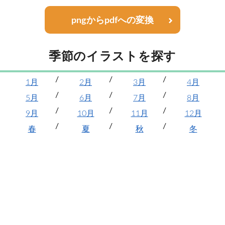
pngからpdfへの変換
季節のイラストを探す
1月
2月
3月
4月
5月
6月
7月
8月
9月
10月
11月
12月
春
夏
秋
冬