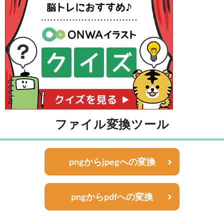
ファイル変換ツール
pngからjpegへの変換
pngからpdfへの変換