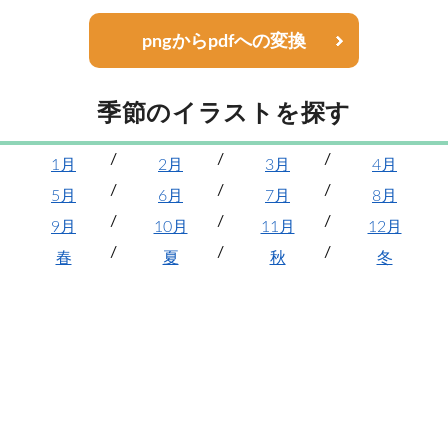
pngからpdfへの変換
季節のイラストを探す
1月
2月
3月
4月
5月
6月
7月
8月
9月
10月
11月
12月
春
夏
秋
冬