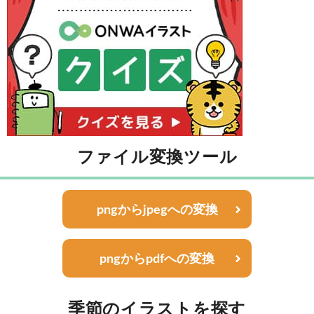
ファイル変換ツール
pngからjpegへの変換
pngからpdfへの変換
季節のイラストを探す