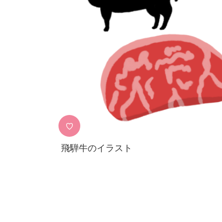
♡
飛騨牛のイラスト