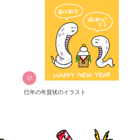
♡
巳年の年賀状のイラスト