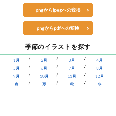
pngからjpegへの変換
pngからpdfへの変換
季節のイラストを探す
1月
2月
3月
4月
5月
6月
7月
8月
9月
10月
11月
12月
春
夏
秋
冬