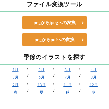
ファイル変換ツール
pngからjpegへの変換
pngからpdfへの変換
季節のイラストを探す
1月
2月
3月
4月
5月
6月
7月
8月
9月
10月
11月
12月
春
夏
秋
冬