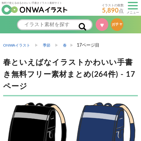
無料で使えるゆるかわいい手書きイラスト素材サイト
イラストの枚数
5,890
点
メニュー
♥
ガチャ
17ページ目
ONWAイラスト
季節
春
春といえばなイラストかわいい手書
き無料フリー素材まとめ(264件) - 17
ページ