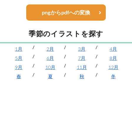
pngからpdfへの変換
季節のイラストを探す
1月
2月
3月
4月
5月
6月
7月
8月
9月
10月
11月
12月
春
夏
秋
冬