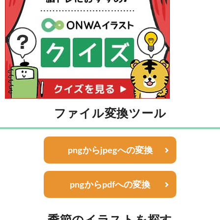
ファイル変換ツール
pngからjpegへの変換
pngからpdfへの変換