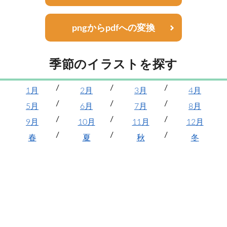
pngからpdfへの変換
季節のイラストを探す
1月
2月
3月
4月
5月
6月
7月
8月
9月
10月
11月
12月
春
夏
秋
冬