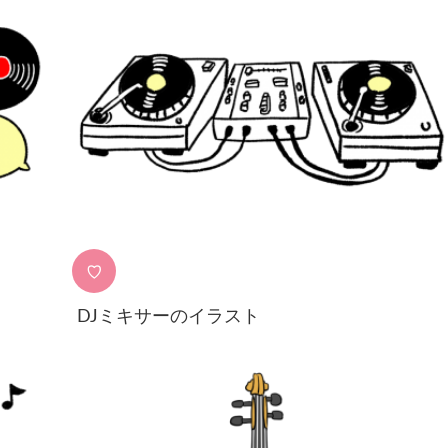
♡
DJミキサーのイラスト