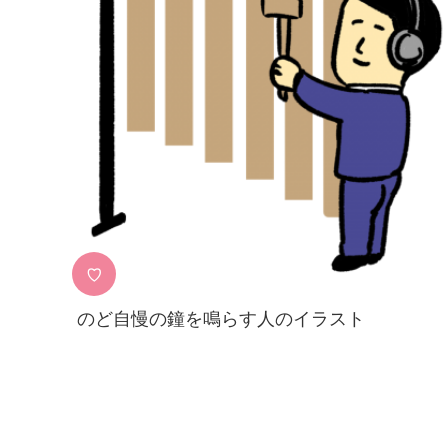
♡
のど自慢の鐘を鳴らす人のイラスト